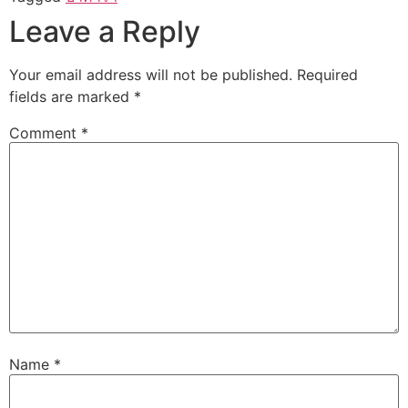
Leave a Reply
Your email address will not be published.
Required
fields are marked
*
Comment
*
Name
*