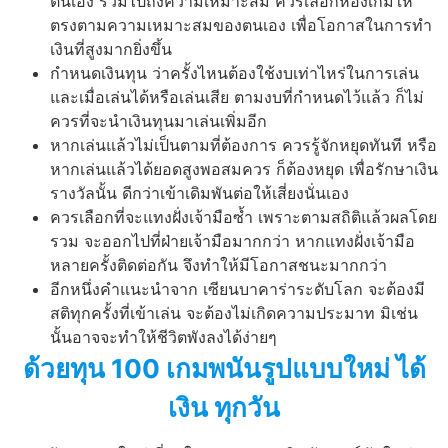
ตนเอง รวมไปถึงความเหมาะสม ควรเลือกห้องเกมให้
ตรงตามความเหมาะสมของตนเอง เพื่อโอกาสในการทำ
เงินที่สูงมากยิ่งขึ้น
กำหนดเงินทุน ว่าครั้งไหนต้องใช้งบเท่าไหร่ในการเล่น
และเมื่อเล่นได้หรือเล่นเสีย ตามงบที่กำหนดไว้แล้ว ก็ไม่
ควรที่จะนำเงินทุนมาเล่นเพิ่มอีก
หากเล่นแล้วไม่เป็นตามที่ต้องการ ควรรู้จักหยุดทันที หรือ
หากเล่นแล้วได้ยอดสูงพอสมควร ก็ต้องหยุด เพื่อรักษาเงิน
รางวัลนั้น ดีกว่าเข้าเดิมพันต่อให้เสี่ยงนั่นเอง
ควรเลือกที่จะแทงฝั่งเจ้ามือซ้ำ เพราะตามสถิติแล้วผลโดย
รวม จะออกไปที่ฝ่ายเจ้ามือมากกว่า หากแทงฝั่งเจ้ามือ
หลายครั้งติดต่อกัน จึงทำให้มีโอกาสชนะมากกว่า
อีกหนึ่งคำแนะนำจาก เซียนบาคาร่าระดับโลก จะต้องมี
สติทุกครั้งที่เข้าเล่น จะต้องไม่เกิดความประมาท มิเช่น
นั้นอาจจะทำให้ชีวิตพังลงได้ง่ายๆ
ด้วยทุน 100 เกมพนันรูปแบบใหม่ ได้
เงิน ทุกวัน