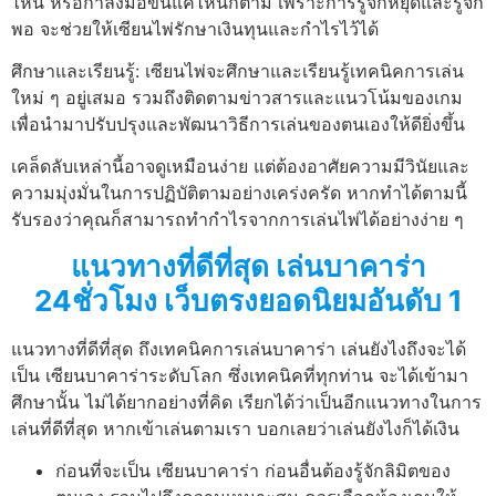
ไหน หรือกำลังมือขึ้นแค่ไหนก็ตาม เพราะการรู้จักหยุดและรู้จัก
พอ จะช่วยให้เซียนไพ่รักษาเงินทุนและกำไรไว้ได้
ศึกษาและเรียนรู้: เซียนไพ่จะศึกษาและเรียนรู้เทคนิคการเล่น
ใหม่ ๆ อยู่เสมอ รวมถึงติดตามข่าวสารและแนวโน้มของเกม
เพื่อนำมาปรับปรุงและพัฒนาวิธีการเล่นของตนเองให้ดียิ่งขึ้น
เคล็ดลับเหล่านี้อาจดูเหมือนง่าย แต่ต้องอาศัยความมีวินัยและ
ความมุ่งมั่นในการปฏิบัติตามอย่างเคร่งครัด หากทำได้ตามนี้
รับรองว่าคุณก็สามารถทำกำไรจากการเล่นไพ่ได้อย่างง่าย ๆ
แนวทางที่ดีที่สุด เล่นบาคาร่า
24ชั่วโมง เว็บตรงยอดนิยมอันดับ 1
แนวทางที่ดีที่สุด ถึงเทคนิคการเล่นบาคาร่า เล่นยังไงถึงจะได้
เป็น เซียนบาคาร่าระดับโลก ซึ่งเทคนิคที่ทุกท่าน จะได้เข้ามา
ศึกษานั้น ไม่ได้ยากอย่างที่คิด เรียกได้ว่าเป็นอีกแนวทางในการ
เล่นที่ดีที่สุด หากเข้าเล่นตามเรา บอกเลยว่าเล่นยังไงก็ได้เงิน
ก่อนที่จะเป็น เซียนบาคาร่า ก่อนอื่นต้องรู้จักลิมิตของ