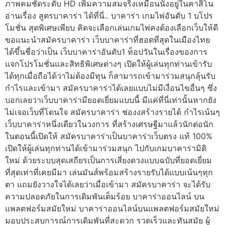
ภาพคมชัดระดับ HD เพิ่มความสมจริงเหมือนนั่งอยู่ในคาสิโน
อ่านเรื่อง สูตรบาคาร่า ได้ที่นี่.. บาคาร่า เกมไพ่อันดับ 1 บโปร
โมชั่น สุดพิเศษเพียบ คิดจะเลือกเล่นเกมไพ่คงต้องเลือกเว็บให้ดี
ขอแนะนำสมัครบาคาร่า เว็บบาคาร่าที่ฮอตที่สุดในเมืองไทย
ได้ขึ้นชื่อว่าเป็น เว็บบาคาร่าอันดับ1 ท็อปวันในเรื่องของการ
แจกโปรโมชั่นและสิทธิพิเศษต่างๆ เปิดให้ผู้เล่นทุกท่านเข้ารับ
ได้ทุกเมื่อถือได้ว่าไม่ต้องมีทุน ก็สามารถเข้ามาร่วมสนุกลุ้นรับ
กำไรและเข้ามา สมัครบาคาร่าได้เลยแบบไม่มีเงื่อนไขอื่นๆ ซึ่ง
บอกเลยว่าเว็บบาคาร่ามียอดเยี่ยมแบบนี้ มีแค่ที่นี่เท่านั้นหากยัง
ไม่เจอเว็บที่โดนใจ สมัครบาคาร่า ช่องงสร้างรายได้ กำไรเน้นๆ
เว็บบาคาร่าหนึ่งเดียวในวงการ ที่สร้างเศรษฐีมาแล้วนักต่อนัก
ในตอนนี้เปิดให้ สมัครบาคาร่าเป็นบาคาร่าเว็บตรง แท้ 100%
เปิดให้ผู้เล่นทุกท่านได้เข้ามาร่วมสนุก ไปกับเกมบาคาร่ามิติ
ใหม่ ด้วยระบบสุดเสถียรเป็นการเสี่ยงดวงแบบฉบับที่ยอดเยี่ยม
ที่สุดเท่าที่เคยมีมา เล่นมันส์พร้อมสร้างรายรับได้แบบเน้นๆทุก
ตา แถมยังวางใจได้เลยว่าเมื่อเข้ามา สมัครบาคาร่า จะได้รับ
ความปลอดภัยในการเดิมพันเต็มร้อย บาคาร่าออนไลน์ บน
แพลตฟอร์มสมัยใหม่ บาคาร่าออนไลน์บนแพลตฟอร์มสมัยใหม่
มอบประสบการณ์การเดิมพันที่สะดวก รวดเร็วและทันสมัย ผู้