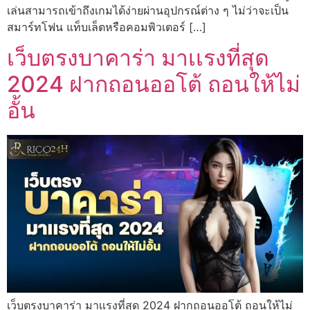
เล่นสามารถเข้าถึงเกมได้ง่ายผ่านอุปกรณ์ต่าง ๆ ไม่ว่าจะเป็น
สมาร์ทโฟน แท็บเล็ตหรือคอมพิวเตอร์ […]
เว็บตรงบาคาร่า มาเเรงที่สุด
2024 ฝากถอนออโต้ ถอนให้ไม่
อั้น
เว็บตรงบาคาร่า มาเเรงที่สุด 2024 ฝากถอนออโต้ ถอนให้ไม่