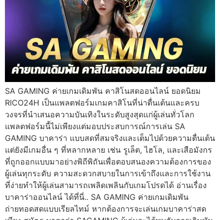
SA GAMING ค่ายเกมเดิมพัน คาสิโนสดออนไลน์ ยอดนิยม
RICO24H เป็นแพลตฟอร์มเกมคาสิโนที่น่าตื่นเต้นและครบ
วงจรที่นำเสนอความบันเทิงในระดับสูงสุดแก่ผู้เล่นทั่วโลก
แพลตฟอร์มนี้ไม่เพียงแต่มอบประสบการณ์การเล่น SA
GAMING บาคาร่า แบบสดที่สมจริงและเต็มไปด้วยความตื่นเต้น
แต่ยังมีเกมอื่น ๆ ที่หลากหลาย เช่น รูเล็ต, ไฮโล, และเสือมังกร
ที่ถูกออกแบบมาอย่างพิถีพิถันเพื่อตอบสนองความต้องการของ
ผู้เล่นทุกระดับ ความสะดวกสบายในการเข้าถึงและการใช้งาน
ที่ง่ายทำให้ผู้เล่นสามารถเพลิดเพลินกับเกมโปรดได้ อ่านเรื่อง
บาคาร่าออนไลน์ ได้ที่นี่.. SA GAMING ค่ายเกมเดิมพัน
ถ่ายทอดสดแบบเรียลไทม์ หากต้องการจะเล่นเกมบาคาร่าสด