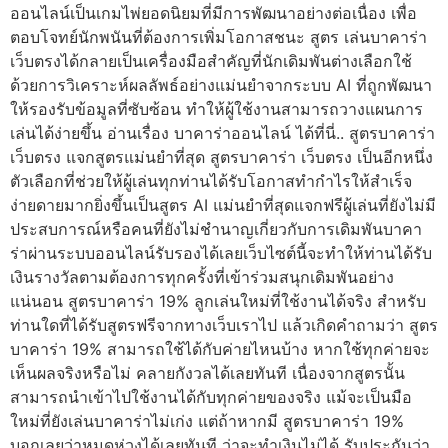
ออนไลน์เป็นเกมไพ่ยอดนิยมที่มีการพัฒนาอย่างต่อเนื่อง เพื่อ
ตอบโจทย์นักพนันที่ต้องการเพิ่มโอกาสชนะ สูตร เล่นบาคาร่า
เว็บตรงได้กลายเป็นเครื่องมือสำคัญที่นักเดิมพันต่างเลือกใช้
ด้วยการวิเคราะห์ผลลัพธ์อย่างแม่นยำจากระบบ AI ที่ถูกพัฒนา
ให้รองรับข้อมูลที่ซับซ้อน ทำให้ผู้ใช้งานสามารถวางแผนการ
เล่นได้ง่ายขึ้น อ่านเรื่อง บาคาร่าออนไลน์ ได้ที่นี่.. สูตรบาคาร่า
เว็บตรง แจกสูตรแม่นยำที่สุด สูตรบาคาร่า เว็บตรง เป็นอีกหนึ่ง
ตัวเลือกที่ช่วยให้ผู้เล่นทุกท่านได้รับโอกาสทำกำไรให้สำเร็จ
ง่ายดายมากยิ่งขึ้นเป็นสูตร AI แม่นยำที่สุดแจกฟรีผู้เล่นที่ยังไม่มี
ประสบการณ์หรือคนที่ยังไม่ชำนาญเกี่ยวกับการเดิมพันบาคา
ร่าผ่านระบบออนไลน์รับรองได้เลยเว็บไซต์นี้จะทำให้ท่านได้รับ
เงินรางวัลตามต้องการทุกครั้งที่เข้าร่วมสนุกเดิมพันอย่าง
แน่นอน สูตรบาคาร่า 19% ลูกเล่นใหม่ที่ใช้งานได้จริง สำหรับ
ท่านใดที่ได้รับสูตรฟรีจากทางเว็บเราไป แล้วเกิดคำถามว่า สูตร
บาคาร่า 19% สามารถใช้ได้กับค่ายไหนบ้าง หากใช้ทุกค่ายจะ
เห็นผลจริงหรือไม่ คลายกังวลได้เลยทันที เนื่องจากสูตรนั้น
สามารถนำเข้าไปใช้งานได้กับทุกค่ายของจริง แม้จะเป็นมือ
ใหม่ที่ยังเล่นบาคาร่าไม่เก่ง แต่ถ้าหากมี สูตรบาคาร่า 19%
บอกเลยว่าหมดห่วงได้เลยทันที ว่าจะทำเงินไม่ได้ รับประกันว่า