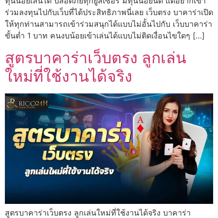
ทุนน้อยเล่นได้ ปลอดภัยทุกยูสเซอร์ มีทุนน้อยนิด แต่อยากเข้า
ร่วมลงทุนไปกับเว็บที่ได้ประสิทธิภาพนี่เลย เว็บตรง บาคาร่าเปิด
ให้ทุกท่านสามารถเข้าร่วมสนุกได้แบบไม่อั้นไปกับ เว็บบาคาร่า
ขั้นต่ำ 1 บาท คนงบน้อยเข้าเล่นได้แบบไม่ติดเงื่อนไขใดๆ […]
สูตรบาคาร่าเว็บตรง ลูกเล่น
ใหม่ที่ใช้งานได้จริง
สูตรบาคาร่าเว็บตรง ลูกเล่นใหม่ที่ใช้งานได้จริง บาคาร่า