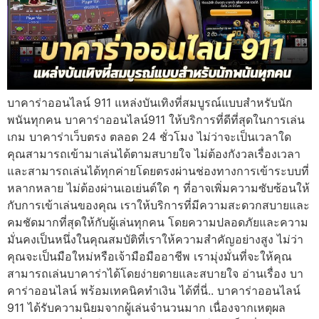
บาคาร่าออนไลน์ 911 แหล่งบันเทิงที่สมบูรณ์แบบสำหรับนัก
พนันทุกคน บาคาร่าออนไลน์911 ให้บริการที่ดีที่สุดในการเล่น
เกม บาคาร่าเว็บตรง ตลอด 24 ชั่วโมง ไม่ว่าจะเป็นเวลาใด
คุณสามารถเข้ามาเล่นได้ตามสบายใจ ไม่ต้องกังวลเรื่องเวลา
และสามารถเล่นได้ทุกค่ายโดยตรงผ่านช่องทางการเข้าระบบที่
หลากหลาย ไม่ต้องผ่านเอเย่นต์ใด ๆ ที่อาจเพิ่มความซับซ้อนให้
กับการเข้าเล่นของคุณ เราให้บริการที่มีความสะดวกสบายและ
คมชัดมากที่สุดให้กับผู้เล่นทุกคน โดยความปลอดภัยและความ
มั่นคงเป็นหนึ่งในคุณสมบัติที่เราให้ความสำคัญอย่างสูง ไม่ว่า
คุณจะเป็นมือใหม่หรือเจ้ามือมืออาชีพ เรามุ่งมั่นที่จะให้คุณ
สามารถเล่นบาคาร่าได้โดยง่ายดายและสบายใจ อ่านเรื่อง บา
คาร่าออนไลน์ พร้อมเทคนิคทำเงิน ได้ที่นี่.. บาคาร่าออนไลน์
911 ได้รับความนิยมจากผู้เล่นจำนวนมาก เนื่องจากเหตุผล